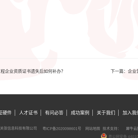
工程企业资质证书遗失后如何补办？
下一篇：
企业
证硬件
人才证书
有问必答
成功案例
关于我们
加入我
刘关张信息科技有限公司
粤ICP备2020098601号
网站地图
技术支持：
犀牛云
犀
粤公网安备 44010