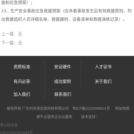
施和应急预案）；
13、生产安全事故应急救援预案（应本着事故发生后有效救援原则，列
出救援组织人员详细名单、救援器材、设备清单和救援演练记录）。
上一篇:
无
下一篇：
无
资质标准
安证硬件
人才证书
有问必答
成功案例
关于我们
加入我们
联系我们
犀牛云提供企业云服务
版权所有 广东刘关张信息科技有限公司
粤ICP备2020098601号
网站地图
犀牛云提供企业云服务
技术支持：
粤公网安备
44010402003049号