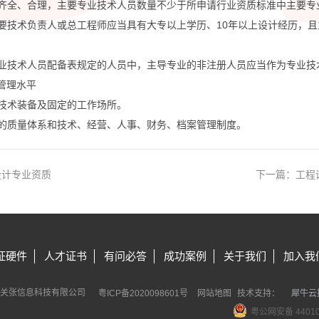
备齐全、合理，主要专业技术人员数量不少于所申请行业资质标准中主要专
要技术负责人或总工程师应当具有大专以上学历、10年以上设计经历，
。
专业技术人员配备表规定的人员中，主导专业的非注册人员应当作为专业技
及管理水平
技术装备及固定的工作场所。
善的质量体系和技术、经营、人事、财务、档案管理制度。
设计专业资质
下一篇：
工程
证硬件
人才证书
有问必答
成功案例
关于我们
加入我
刘关张信息科技有限公司
粤ICP备2020098601号
网站地图
技术支持：
犀牛云
犀
粤公网安备 44010