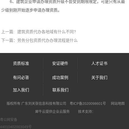
6、建筑企业申请办理资质升级不会受到期限限定，可是只有从最
少级别刚开始逐步申请办理资质。
上一篇:
建筑资质代办各地域有什么不同?
下一篇：
劳务分包资质代办办理流程是什么
资质标准
安证硬件
人才证书
有问必答
成功案例
关于我们
加入我们
联系我们
犀牛云提供企业云服务
版权所有 广东刘关张信息科技有限公司
粤ICP备2020098601号
网站地图
犀牛云提供企业云服务
技术支持：
粤公网安备
44010402003049号