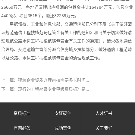
26669万元。各地还清理出应撤消的包管金共计164784万元，涉及企业
4409家、项目3515个，退还32259万元。
另据懂得，工业和信息化部、交通运输部已分别下发《关于做好清
理规范通信工程扶植范畴包管金有关工作的通知》和《关于切实做好清
理规范公路水运工程扶植范畴包管金有关工作的通知》，请求各地通信
治理局、交通运输主管部分派合住房城乡扶植部分，做好通信工程范畴
以及公路、水运工程扶植范畴包管金的清理规范工作。
上一篇:
建筑企业资质办理审核需要多长时间...
下一篇：
现行的工程勘察专业甲级资质标准是...
资质标准
安证硬件
人才证书
有问必答
成功案例
关于我们