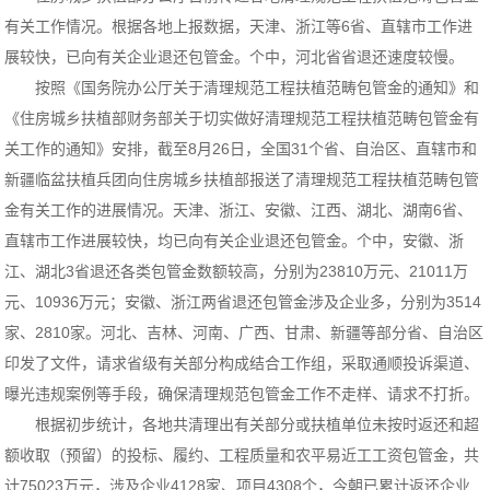
有关工作情况。根据各地上报数据，天津、浙江等6省、直辖市工作进
展较快，已向有关企业退还包管金。个中，河北省省退还速度较慢。
按照《国务院办公厅关于清理规范工程扶植范畴包管金的通知》和
《住房城乡扶植部财务部关于切实做好清理规范工程扶植范畴包管金有
关工作的通知》安排，截至8月26日，全国31个省、自治区、直辖市和
新疆临盆扶植兵团向住房城乡扶植部报送了清理规范工程扶植范畴包管
金有关工作的进展情况。天津、浙江、安徽、江西、湖北、湖南6省、
直辖市工作进展较快，均已向有关企业退还包管金。个中，安徽、浙
江、湖北3省退还各类包管金数额较高，分别为23810万元、21011万
元、10936万元；安徽、浙江两省退还包管金涉及企业多，分别为3514
家、2810家。河北、吉林、河南、广西、甘肃、新疆等部分省、自治区
印发了文件，请求省级有关部分构成结合工作组，采取通顺投诉渠道、
曝光违规案例等手段，确保清理规范包管金工作不走样、请求不打折。
根据初步统计，各地共清理出有关部分或扶植单位未按时返还和超
额收取（预留）的投标、履约、工程质量和农平易近工工资包管金，共
计75023万元，涉及企业4128家、项目4308个，今朝已累计返还企业