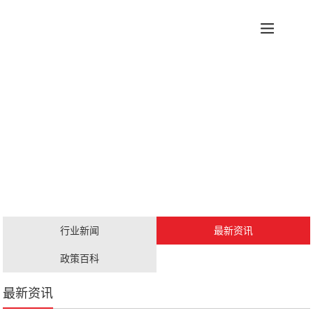
科创政策
施工资质
安证办理
更多服务
行业新闻
最新资讯
职称评审
人才证书
政策百科
最新资讯