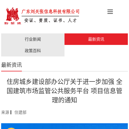
科创政策
施工资质
安证办理
更多服务
行业新闻
最新资讯
职称评审
人才证书
政策百科
最新资讯
住房城乡建设部办公厅关于进一步加强 全
国建筑市场监管公共服务平台 项目信息管
理的通知
来源 ▎
住建部