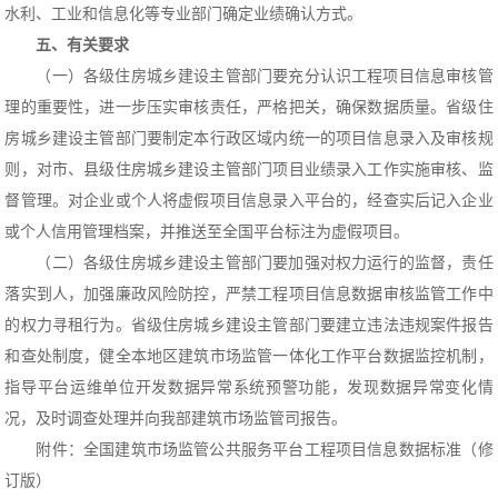
水利、工业和信息化等专业部门确定业绩确认方式。
五、有关要求
（一）各级住房城乡建设主管部门要充分认识工程项目信息审核管
理的重要性，进一步压实审核责任，严格把关，确保数据质量。省级住
房城乡建设主管部门要制定本行政区域内统一的项目信息录入及审核规
则，对市、县级住房城乡建设主管部门项目业绩录入工作实施审核、监
督管理。对企业或个人将虚假项目信息录入平台的，经查实后记入企业
或个人信用管理档案，并推送至全国平台标注为虚假项目。
（二）各级住房城乡建设主管部门要加强对权力运行的监督，责任
落实到人，加强廉政风险防控，严禁工程项目信息数据审核监管工作中
的权力寻租行为。省级住房城乡建设主管部门要建立违法违规案件报告
和查处制度，健全本地区建筑市场监管一体化工作平台数据监控机制，
指导平台运维单位开发数据异常系统预警功能，发现数据异常变化情
况，及时调查处理并向我部建筑市场监管司报告。
附件：全国建筑市场监管公共服务平台工程项目信息数据标准（修
订版）