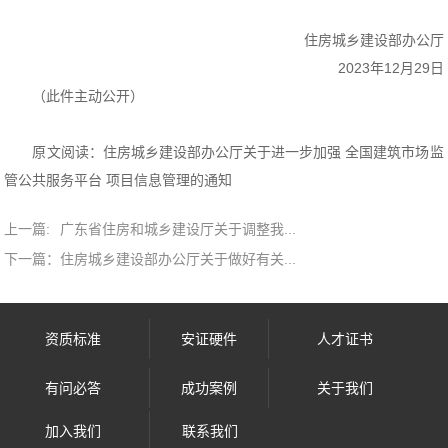
住房城乡建设部办公厅
2023年12月29日
（此件主动公开）
原文阅读：
住房城乡建设部办公厅关于进一步加强 全国建筑市场监
管公共服务平台 项目信息管理的通知
上一篇:
广东省住房和城乡建设厅关于调整我...
下一篇：
住房城乡建设部办公厅关于做好有关...
资质标准
安证硬件
人才证书
有问必答
成功案例
关于我们
加入我们
联系我们