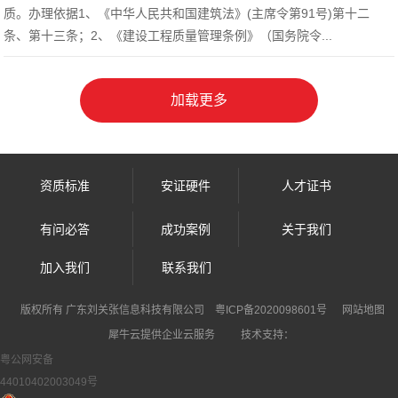
质。办理依据1、《中华人民共和国建筑法》(主席令第91号)第十二
条、第十三条；2、《建设工程质量管理条例》（国务院令...
资质标准
安证硬件
人才证书
有问必答
成功案例
关于我们
加入我们
联系我们
犀牛云提供企业云服务
版权所有 广东刘关张信息科技有限公司
粤ICP备2020098601号
网站地图
犀牛云提供企业云服务
技术支持：
粤公网安备
44010402003049号