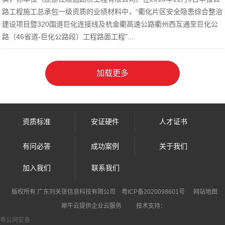
路工程施工总承包一级资质的业绩材料中，“衢化片区安全隐患综合整治
建设项目暨320国道巨化连接线及杭金衢高速公路衢州西互通至巨化公
路（46省道-巨化公路段）工程路面工程”...
资质标准
安证硬件
人才证书
有问必答
成功案例
关于我们
加入我们
联系我们
犀牛云提供企业云服务
版权所有 广东刘关张信息科技有限公司
粤ICP备2020098601号
网站地图
犀牛云提供企业云服务
技术支持：
粤公网安备