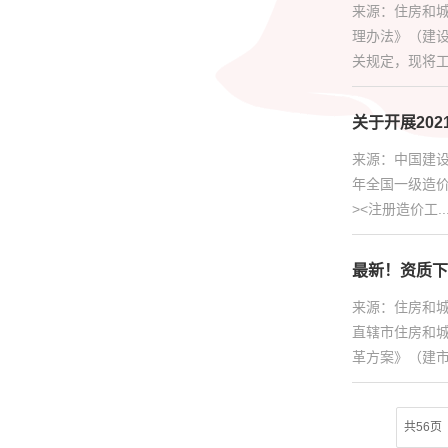
来源：住房和城
理办法》（建设
关规定，现将工
关于开展20
来源：中国建设
年全国一级造价
><注册造价工..
最新！资质下
来源：住房和
直辖市住房和
革方案》（建市〔
共56页